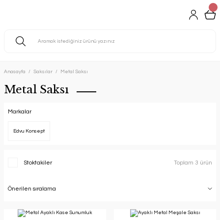
Anasayfa
Saksılar
Metal Saksı
Metal Saksı
Markalar
Edvu Konsept
Stoktakiler
Toplam 3 ürün