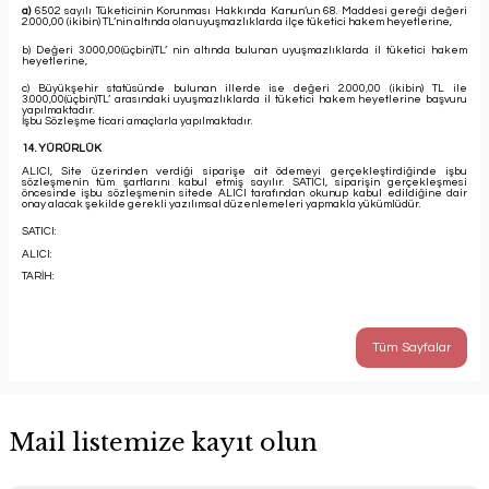
a)
6502 sayılı Tüketicinin Korunması Hakkında Kanun’un 68. Maddesi gereği değeri
2.000,00 (ikibin) TL’nin altında olan uyuşmazlıklarda ilçe tüketici hakem heyetlerine,
b) Değeri 3.000,00(üçbin)TL’ nin altında bulunan uyuşmazlıklarda il tüketici hakem
heyetlerine,
c) Büyükşehir statüsünde bulunan illerde ise değeri 2.000,00 (ikibin) TL ile
3.000,00(üçbin)TL’ arasındaki uyuşmazlıklarda il tüketici hakem heyetlerine başvuru
yapılmaktadır.
İşbu Sözleşme ticari amaçlarla yapılmaktadır.
14. YÜRÜRLÜK
ALICI, Site üzerinden verdiği siparişe ait ödemeyi gerçekleştirdiğinde işbu
sözleşmenin tüm şartlarını kabul etmiş sayılır. SATICI, siparişin gerçekleşmesi
öncesinde işbu sözleşmenin sitede ALICI tarafından okunup kabul edildiğine dair
onay alacak şekilde gerekli yazılımsal düzenlemeleri yapmakla yükümlüdür.
SATICI:
ALICI:
TARİH:
Tüm Sayfalar
Mail listemize kayıt olun