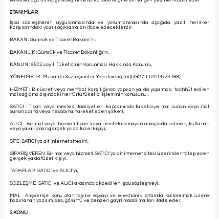
2.TANIMLAR
İşbu sözleşmenin uygulanmasında ve yorumlanmasında aşağıda yazılı terimler
karşılarındaki yazılı açıklamaları ifade edeceklerdir.
BAKAN : Gümrük ve Ticaret Bakanı’nı,
BAKANLIK : Gümrük ve Ticaret Bakanlığı’nı,
KANUN : 6502 sayılı Tüketicinin Korunması Hakkında Kanun’u,
YÖNETMELİK : Mesafeli Sözleşmeler Yönetmeliği’ni (RG:27.11.2014/29188)
HİZMET : Bir ücret veya menfaat karşılığında yapılan ya da yapılması taahhüt edilen
mal sağlama dışındaki her türlü tüketici işleminin konusunu ,
SATICI : Ticari veya mesleki faaliyetleri kapsamında tüketiciye mal sunan veya mal
sunan adına veya hesabına hareket eden şirketi,
ALICI : Bir mal veya hizmeti ticari veya mesleki olmayan amaçlarla edinen, kullanan
veya yararlanan gerçek ya da tüzel kişiyi,
SİTE : SATICI’ya ait internet sitesini,
SİPARİŞ VEREN: Bir mal veya hizmeti SATICI’ya ait internet sitesi üzerinden talep eden
gerçek ya da tüzel kişiyi,
TARAFLAR : SATICI ve ALICI’yı,
SÖZLEŞME : SATICI ve ALICI arasında akdedilen işbu sözleşmeyi,
MAL : Alışverişe konu olan taşınır eşyayı ve elektronik ortamda kullanılmak üzere
hazırlanan yazılım, ses, görüntü ve benzeri gayri maddi malları ifade eder.
3.KONU