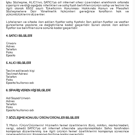
İşbu Sözleşme, ALICI’nın, SATICI’ya ait internet sitesi üzerinden elektronik ortamda
siparişini verdiği aşağıda nitelikleri ve satış fiyatı belirtilen ürünün satışı ve teslimi ile
ilgili olarak 6502 sayılı Tüketicinin Korunması Hakkında Kanun ve Mesafeli
Sözleşmelere Dair Yönetmelik hükümleri gereğince tarafların hak ve
yükümlülüklerini düzenler.
Listelenen ve sitede ilan edilen fiyatlar satış fiyatıdır. İlan edilen fiyatlar ve vaatler
güncelleme yapılana ve değiştirilene kadar geçerlidir. Süreli olarak ilan edilen
fiyatlar ise belirtilen süre sonuna kadar geçerlidir.
4. SATICI BİLGİLERİ
Ünvanı
Adres
Telefon
Faks
Eposta
5. ALICI BİLGİLERİ
Teslim edilecek kişi
Teslimat Adresi
Telefon
Faks
Eposta/kullanıcı adı
6. SİPARİŞ VEREN KİŞİ BİLGİLERİ
Ad/Soyad/Unvan
Adres
Telefon
Faks
Eposta/kullanıcı adı
7. SÖZLEŞME KONUSU ÜRÜN/ÜRÜNLER BİLGİLERİ
1.
Malın /Ürün/Ürünlerin/ Hizmetin temel özelliklerini (türü, miktarı, marka/modeli,
rengi, adedi) SATICI’ya ait internet sitesinde yayınlanmaktadır. Satıcı tarafından
kampanya düzenlenmiş ise ilgili ürünün temel özelliklerini kampanya süresince
inceleyebilirsiniz. Kampanya tarihine kadar geçerlidir.