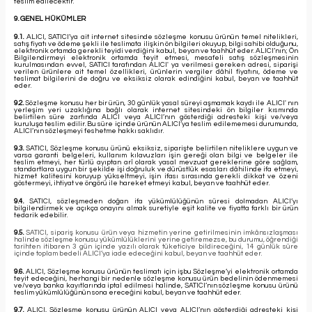
teslim edilecektir.
9. GENEL HÜKÜMLER
9.1.
ALICI, SATICI’ya ait internet sitesinde sözleşme konusu ürünün temel nitelikleri,
satış fiyatı ve ödeme şekli ile teslimata ilişkin ön bilgileri okuyup, bilgi sahibi olduğunu,
elektronik ortamda gerekli teyidi verdiğini kabul, beyan ve taahhüt eder. ALICI’nın; Ön
Bilgilendirmeyi elektronik ortamda teyit etmesi, mesafeli satış sözleşmesinin
kurulmasından evvel, SATICI tarafından ALICI' ya verilmesi gereken adresi, siparişi
verilen ürünlere ait temel özellikleri, ürünlerin vergiler dâhil fiyatını, ödeme ve
teslimat bilgilerini de doğru ve eksiksiz olarak edindiğini kabul, beyan ve taahhüt
eder.
9.2.
Sözleşme konusu her bir ürün, 30 günlük yasal süreyi aşmamak kaydı ile ALICI' nın
yerleşim yeri uzaklığına bağlı olarak internet sitesindeki ön bilgiler kısmında
belirtilen süre zarfında ALICI veya ALICI’nın gösterdiği adresteki kişi ve/veya
kuruluşa teslim edilir. Bu süre içinde ürünün ALICI’ya teslim edilememesi durumunda,
ALICI’nın sözleşmeyi feshetme hakkı saklıdır.
9.3.
SATICI, Sözleşme konusu ürünü eksiksiz, siparişte belirtilen niteliklere uygun ve
varsa garanti belgeleri, kullanım kılavuzları işin gereği olan bilgi ve belgeler ile
teslim etmeyi, her türlü ayıptan arî olarak yasal mevzuat gereklerine göre sağlam,
standartlara uygun bir şekilde işi doğruluk ve dürüstlük esasları dâhilinde ifa etmeyi,
hizmet kalitesini koruyup yükseltmeyi, işin ifası sırasında gerekli dikkat ve özeni
göstermeyi, ihtiyat ve öngörü ile hareket etmeyi kabul, beyan ve taahhüt eder.
9.4.
SATICI, sözleşmeden doğan ifa yükümlülüğünün süresi dolmadan ALICI’yı
bilgilendirmek ve açıkça onayını almak suretiyle eşit kalite ve fiyatta farklı bir ürün
tedarik edebilir.
9.5.
SATICI, sipariş konusu ürün veya hizmetin yerine getirilmesinin imkânsızlaşması
halinde sözleşme konusu yükümlülüklerini yerine getiremezse, bu durumu, öğrendiği
tarihten itibaren 3 gün içinde yazılı olarak tüketiciye bildireceğini, 14 günlük süre
içinde toplam bedeli ALICI’ya iade edeceğini kabul, beyan ve taahhüt eder.
9.6.
ALICI, Sözleşme konusu ürünün teslimatı için işbu Sözleşme’yi elektronik ortamda
teyit edeceğini, herhangi bir nedenle sözleşme konusu ürün bedelinin ödenmemesi
ve/veya banka kayıtlarında iptal edilmesi halinde, SATICI’nın sözleşme konusu ürünü
teslim yükümlülüğünün sona ereceğini kabul, beyan ve taahhüt eder.
9.7.
ALICI, Sözleşme konusu ürünün ALICI veya ALICI’nın gösterdiği adresteki kişi