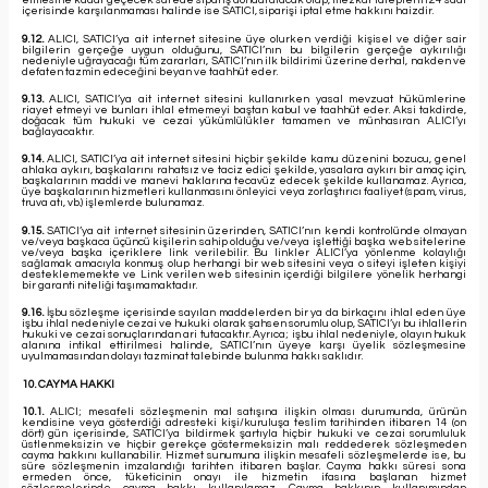
etmesine kadar geçecek sürede sipariş dondurulacak olup, mezkur taleplerin 24 saat
içerisinde karşılanmaması halinde ise SATICI, siparişi iptal etme hakkını haizdir.
9.12.
ALICI, SATICI’ya ait internet sitesine üye olurken verdiği kişisel ve diğer sair
bilgilerin gerçeğe uygun olduğunu, SATICI’nın bu bilgilerin gerçeğe aykırılığı
nedeniyle uğrayacağı tüm zararları, SATICI’nın ilk bildirimi üzerine derhal, nakden ve
defaten tazmin edeceğini beyan ve taahhüt eder.
9.13.
ALICI, SATICI’ya ait internet sitesini kullanırken yasal mevzuat hükümlerine
riayet etmeyi ve bunları ihlal etmemeyi baştan kabul ve taahhüt eder. Aksi takdirde,
doğacak tüm hukuki ve cezai yükümlülükler tamamen ve münhasıran ALICI’yı
bağlayacaktır.
9.14.
ALICI, SATICI’ya ait internet sitesini hiçbir şekilde kamu düzenini bozucu, genel
ahlaka aykırı, başkalarını rahatsız ve taciz edici şekilde, yasalara aykırı bir amaç için,
başkalarının maddi ve manevi haklarına tecavüz edecek şekilde kullanamaz. Ayrıca,
üye başkalarının hizmetleri kullanmasını önleyici veya zorlaştırıcı faaliyet (spam, virus,
truva atı, vb.) işlemlerde bulunamaz.
9.15.
SATICI’ya ait internet sitesinin üzerinden, SATICI’nın kendi kontrolünde olmayan
ve/veya başkaca üçüncü kişilerin sahip olduğu ve/veya işlettiği başka web sitelerine
ve/veya başka içeriklere link verilebilir. Bu linkler ALICI’ya yönlenme kolaylığı
sağlamak amacıyla konmuş olup herhangi bir web sitesini veya o siteyi işleten kişiyi
desteklememekte ve Link verilen web sitesinin içerdiği bilgilere yönelik herhangi
bir garanti niteliği taşımamaktadır.
9.16.
İşbu sözleşme içerisinde sayılan maddelerden bir ya da birkaçını ihlal eden üye
işbu ihlal nedeniyle cezai ve hukuki olarak şahsen sorumlu olup, SATICI’yı bu ihlallerin
hukuki ve cezai sonuçlarından ari tutacaktır. Ayrıca; işbu ihlal nedeniyle, olayın hukuk
alanına intikal ettirilmesi halinde, SATICI’nın üyeye karşı üyelik sözleşmesine
uyulmamasından dolayı tazminat talebinde bulunma hakkı saklıdır.
10. CAYMA HAKKI
10.1.
ALICI; mesafeli sözleşmenin mal satışına ilişkin olması durumunda, ürünün
kendisine veya gösterdiği adresteki kişi/kuruluşa teslim tarihinden itibaren 14 (on
dört) gün içerisinde, SATICI’ya bildirmek şartıyla hiçbir hukuki ve cezai sorumluluk
üstlenmeksizin ve hiçbir gerekçe göstermeksizin malı reddederek sözleşmeden
cayma hakkını kullanabilir. Hizmet sunumuna ilişkin mesafeli sözleşmelerde ise, bu
süre sözleşmenin imzalandığı tarihten itibaren başlar. Cayma hakkı süresi sona
ermeden önce, tüketicinin onayı ile hizmetin ifasına başlanan hizmet
sözleşmelerinde cayma hakkı kullanılamaz. Cayma hakkının kullanımından