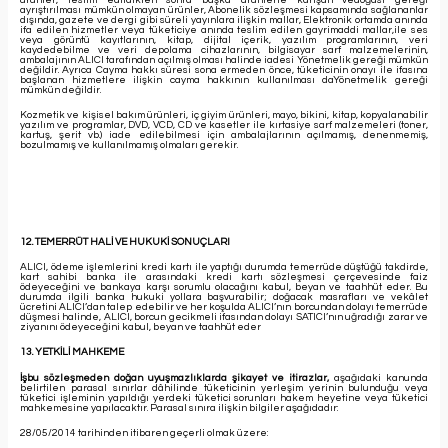
ürünler, teslim edildikten sonra başka ürünlerle karışan vedoğası gereği
ayrıştırılması mümkün olmayan ürünler, Abonelik sözleşmesi kapsamında sağlananlar
dışında, gazete ve dergi gibi süreli yayınlara ilişkin mallar, Elektronik ortamda anında
ifa edilen hizmetler veya tüketiciye anında teslim edilen gayrimaddi mallar,ile ses
veya görüntü kayıtlarının, kitap, dijital içerik, yazılım programlarının, veri
kaydedebilme ve veri depolama cihazlarının, bilgisayar sarf malzemelerinin,
ambalajının ALICI tarafından açılmış olması halinde iadesi Yönetmelik gereği mümkün
değildir. Ayrıca Cayma hakkı süresi sona ermeden önce, tüketicinin onayı ile ifasına
başlanan hizmetlere ilişkin cayma hakkının kullanılması daYönetmelik gereği
mümkün değildir.
Kozmetik ve kişisel bakım ürünleri, iç giyim ürünleri, mayo, bikini, kitap, kopyalanabilir
yazılım ve programlar, DVD, VCD, CD ve kasetler ile kırtasiye sarf malzemeleri (toner,
kartuş, şerit vb.) iade edilebilmesi için ambalajlarının açılmamış, denenmemiş,
bozulmamış ve kullanılmamış olmaları gerekir.
12. TEMERRÜT HALİ VE HUKUKİ SONUÇLARI
ALICI, ödeme işlemlerini kredi kartı ile yaptığı durumda temerrüde düştüğü takdirde,
kart sahibi banka ile arasındaki kredi kartı sözleşmesi çerçevesinde faiz
ödeyeceğini ve bankaya karşı sorumlu olacağını kabul, beyan ve taahhüt eder. Bu
durumda ilgili banka hukuki yollara başvurabilir; doğacak masrafları ve vekâlet
ücretini ALICI’dan talep edebilir ve her koşulda ALICI’nın borcundan dolayı temerrüde
düşmesi halinde, ALICI, borcun gecikmeli ifasından dolayı SATICI’nın uğradığı zarar ve
ziyanını ödeyeceğini kabul, beyan ve taahhüt eder
13. YETKİLİ MAHKEME
İşbu sözleşmeden doğan uyuşmazlıklarda şikayet ve itirazlar,
aşağıdaki kanunda
belirtilen parasal sınırlar dâhilinde tüketicinin yerleşim yerinin bulunduğu veya
tüketici işleminin yapıldığı yerdeki tüketici sorunları hakem heyetine veya tüketici
mahkemesine yapılacaktır. Parasal sınıra ilişkin bilgiler aşağıdadır:
28/05/2014 tarihinden itibaren geçerli olmak üzere: