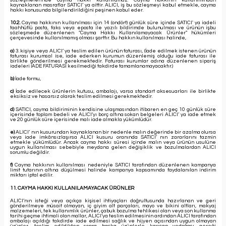
kaynaklanan masraflar SATICI’ ya aittir. ALICI, iş bu sözleşmeyi kabul etmekle, cayma
hakkı konusunda bilgilendirildiğini peşinen kabul eder.
10.2.
Cayma hakkının kullanılması için 14 (ondört) günlük süre içinde SATICI' ya iadeli
taahhütlü posta, faks veya eposta ile yazılı bildirimde bulunulması ve ürünün işbu
sözleşmede düzenlenen "Cayma Hakkı Kullanılamayacak Ürünler" hükümleri
çerçevesinde kullanılmamış olması şarttır. Bu hakkın kullanılması halinde,
a)
3. kişiye veya ALICI’ ya teslim edilen ürünün faturası, (İade edilmek istenen ürünün
faturası kurumsal ise, iade ederken kurumun düzenlemiş olduğu iade faturası ile
birlikte gönderilmesi gerekmektedir. Faturası kurumlar adına düzenlenen sipariş
iadeleri İADE FATURASI kesilmediği takdirde tamamlanamayacaktır.)
b)
İade formu,
c)
İade edilecek ürünlerin kutusu, ambalajı, varsa standart aksesuarları ile birlikte
eksiksiz ve hasarsız olarak teslim edilmesi gerekmektedir.
d)
SATICI, cayma bildiriminin kendisine ulaşmasından itibaren en geç 10 günlük süre
içerisinde toplam bedeli ve ALICI’yı borç altına sokan belgeleri ALICI’ ya iade etmek
ve 20 günlük süre içerisinde malı iade almakla yükümlüdür.
e)
ALICI’ nın kusurundan kaynaklanan bir nedenle malın değerinde bir azalma olursa
veya iade imkânsızlaşırsa ALICI kusuru oranında SATICI’ nın zararlarını tazmin
etmekle yükümlüdür. Ancak cayma hakkı süresi içinde malın veya ürünün usulüne
uygun kullanılması sebebiyle meydana gelen değişiklik ve bozulmalardan ALICI
sorumlu değildir.
f)
Cayma hakkının kullanılması nedeniyle SATICI tarafından düzenlenen kampanya
limit tutarının altına düşülmesi halinde kampanya kapsamında faydalanılan indirim
miktarı iptal edilir.
11. CAYMA HAKKI KULLANILAMAYACAK ÜRÜNLER
ALICI’nın isteği veya açıkça kişisel ihtiyaçları doğrultusunda hazırlanan ve geri
gönderilmeye müsait olmayan, iç giyim alt parçaları, mayo ve bikini altları, makyaj
malzemeleri, tek kullanımlık ürünler, çabuk bozulma tehlikesi olan veya son kullanma
tarihi geçme ihtimali olan mallar, ALICI’ya teslim edilmesinin ardından ALICI tarafından
ambalajı açıldığı takdirde iade edilmesi sağlık ve hijyen açısından uygun olmayan