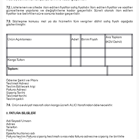
7.2.
Listelenen ve sitede ilan edilen fiyatlar satış fiyatıdır. İlan edilen fiyatlar ve vaatler
güncelleme yapılana ve değiştirilene kadar geçerlidir. Süreli olarak ilan edilen
fiyatlar ise belirtilen süre sonuna kadar geçerlidir.
7.3.
Sözleşme konusu mal ya da hizmetin tüm vergiler dâhil satış fiyatı aşağıda
gösterilmiştir.
Ara Toplam
Ürün Açıklaması
Adet
Birim Fiyatı
(KDV Dahil)
Kargo Tutarı
Toplam :
Ödeme Şekli ve Planı
Teslimat Adresi
Teslim Edilecek kişi
Fatura Adresi
Sipariş Tarihi
Teslimat tarihi
Teslim şekli
7.4.
Ürün sevkiyat masrafı olan kargo ücreti ALICI tarafından ödenecektir.
8
. FATURA BİLGİLERİ
Ad/Soyad/Unvan
Adres
Telefon
Faks
Eposta/kullanıcı adı
Fatura teslim :Fatura sipariş teslimatı sırasında fatura adresine sipariş ile birlikte