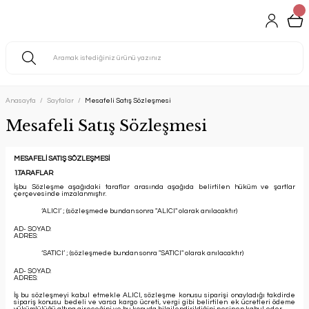
Anasayfa
Sayfalar
Mesafeli Satış Sözleşmesi
Mesafeli Satış Sözleşmesi
MESAFELİ SATIŞ SÖZLEŞMESİ
1.TARAFLAR
İşbu Sözleşme aşağıdaki taraflar arasında aşağıda belirtilen hüküm ve şartlar
çerçevesinde imzalanmıştır.
‘ALICI’ ; (sözleşmede bundan sonra "ALICI" olarak anılacaktır)
AD- SOYAD:
ADRES:
‘SATICI’ ; (sözleşmede bundan sonra "SATICI" olarak anılacaktır)
AD- SOYAD:
ADRES:
İş bu sözleşmeyi kabul etmekle ALICI, sözleşme konusu siparişi onayladığı takdirde
sipariş konusu bedeli ve varsa kargo ücreti, vergi gibi belirtilen ek ücretleri ödeme
yükümlülüğü altına gireceğini ve bu konuda bilgilendirildiğini peşinen kabul eder.