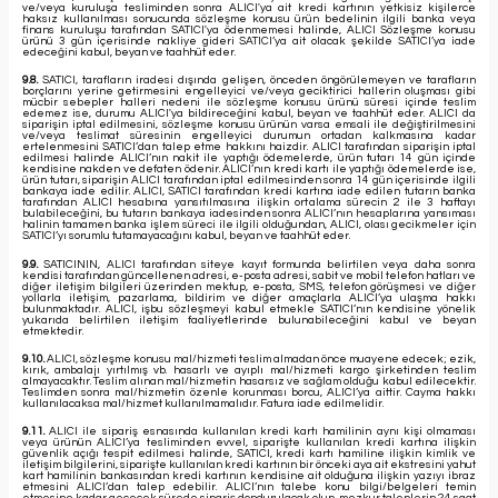
ve/veya kuruluşa tesliminden sonra ALICI'ya ait kredi kartının yetkisiz kişilerce
haksız kullanılması sonucunda sözleşme konusu ürün bedelinin ilgili banka veya
finans kuruluşu tarafından SATICI'ya ödenmemesi halinde, ALICI Sözleşme konusu
ürünü 3 gün içerisinde nakliye gideri SATICI’ya ait olacak şekilde SATICI’ya iade
edeceğini kabul, beyan ve taahhüt eder.
9.8.
SATICI, tarafların iradesi dışında gelişen, önceden öngörülemeyen ve tarafların
borçlarını yerine getirmesini engelleyici ve/veya geciktirici hallerin oluşması gibi
mücbir sebepler halleri nedeni ile sözleşme konusu ürünü süresi içinde teslim
edemez ise, durumu ALICI'ya bildireceğini kabul, beyan ve taahhüt eder. ALICI da
siparişin iptal edilmesini, sözleşme konusu ürünün varsa emsali ile değiştirilmesini
ve/veya teslimat süresinin engelleyici durumun ortadan kalkmasına kadar
ertelenmesini SATICI’dan talep etme hakkını haizdir. ALICI tarafından siparişin iptal
edilmesi halinde ALICI’nın nakit ile yaptığı ödemelerde, ürün tutarı 14 gün içinde
kendisine nakden ve defaten ödenir. ALICI’nın kredi kartı ile yaptığı ödemelerde ise,
ürün tutarı, siparişin ALICI tarafından iptal edilmesinden sonra 14 gün içerisinde ilgili
bankaya iade edilir. ALICI, SATICI tarafından kredi kartına iade edilen tutarın banka
tarafından ALICI hesabına yansıtılmasına ilişkin ortalama sürecin 2 ile 3 haftayı
bulabileceğini, bu tutarın bankaya iadesinden sonra ALICI’nın hesaplarına yansıması
halinin tamamen banka işlem süreci ile ilgili olduğundan, ALICI, olası gecikmeler için
SATICI’yı sorumlu tutamayacağını kabul, beyan ve taahhüt eder.
9.9.
SATICININ, ALICI tarafından siteye kayıt formunda belirtilen veya daha sonra
kendisi tarafından güncellenen adresi, e-posta adresi, sabit ve mobil telefon hatları ve
diğer iletişim bilgileri üzerinden mektup, e-posta, SMS, telefon görüşmesi ve diğer
yollarla iletişim, pazarlama, bildirim ve diğer amaçlarla ALICI’ya ulaşma hakkı
bulunmaktadır. ALICI, işbu sözleşmeyi kabul etmekle SATICI’nın kendisine yönelik
yukarıda belirtilen iletişim faaliyetlerinde bulunabileceğini kabul ve beyan
etmektedir.
9.10.
ALICI, sözleşme konusu mal/hizmeti teslim almadan önce muayene edecek; ezik,
kırık, ambalajı yırtılmış vb. hasarlı ve ayıplı mal/hizmeti kargo şirketinden teslim
almayacaktır. Teslim alınan mal/hizmetin hasarsız ve sağlam olduğu kabul edilecektir.
Teslimden sonra mal/hizmetin özenle korunması borcu, ALICI’ya aittir. Cayma hakkı
kullanılacaksa mal/hizmet kullanılmamalıdır. Fatura iade edilmelidir.
9.11.
ALICI ile sipariş esnasında kullanılan kredi kartı hamilinin aynı kişi olmaması
veya ürünün ALICI’ya tesliminden evvel, siparişte kullanılan kredi kartına ilişkin
güvenlik açığı tespit edilmesi halinde, SATICI, kredi kartı hamiline ilişkin kimlik ve
iletişim bilgilerini, siparişte kullanılan kredi kartının bir önceki aya ait ekstresini yahut
kart hamilinin bankasından kredi kartının kendisine ait olduğuna ilişkin yazıyı ibraz
etmesini ALICI’dan talep edebilir. ALICI’nın talebe konu bilgi/belgeleri temin