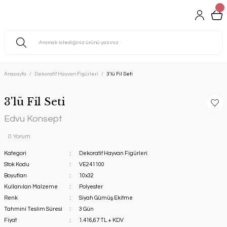
Anasayfa
Dekoratif Hayvan Figürleri
3'lü Fil Seti
3'lü Fil Seti
Edvu Konsept
0 Yorum
Kategori
Dekoratif Hayvan Figürleri
Stok Kodu
VE241100
Boyutları
10x32
Kullanılan Malzeme
Polyester
Renk
Siyah Gümüş Ekitme
Tahmini Teslim Süresi
3 Gün
Fiyat
1.416,67 TL + KDV