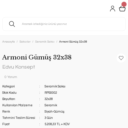
Anasayfa
Saksılar
Seramik Saksı
Armoni Gümüş 32x38
Armoni Gümüş 32x38
Edvu Konsept
0 Yorum
Kategori
Seramik Saksı
Stok Kodu
RPS0002
Boyutları
32x38
Kullanılan Malzeme
Seramik
Renk
Siyah-Gümüş
Tahmini Teslim Süresi
3 Gün
Fiyat
5.208,33 TL + KDV