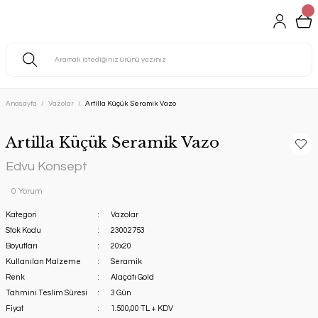
Anasayfa
Vazolar
Artilla Küçük Seramik Vazo
Artilla Küçük Seramik Vazo
Edvu Konsept
0 Yorum
Kategori
Vazolar
Stok Kodu
23002753
Boyutları
20x20
Kullanılan Malzeme
Seramik
Renk
Alaçatı Gold
Tahmini Teslim Süresi
3 Gün
Fiyat
1.500,00 TL + KDV