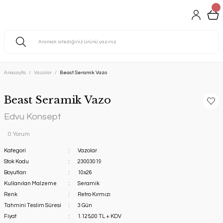
Anasayfa
Vazolar
Beast Seramik Vazo
Beast Seramik Vazo
Edvu Konsept
0 Yorum
Kategori
Vazolar
Stok Kodu
23003019
Boyutları
10x26
Kullanılan Malzeme
Seramik
Renk
Retro Kırmızı
Tahmini Teslim Süresi
3 Gün
Fiyat
1.125,00 TL + KDV