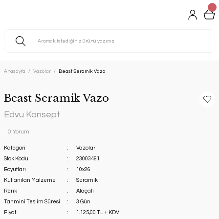
Anasayfa
Vazolar
Beast Seramik Vazo
Beast Seramik Vazo
Edvu Konsept
0 Yorum
Kategori
Vazolar
Stok Kodu
23003491
Boyutları
10x26
Kullanılan Malzeme
Seramik
Renk
Alaçatı
Tahmini Teslim Süresi
3 Gün
Fiyat
1.125,00 TL + KDV