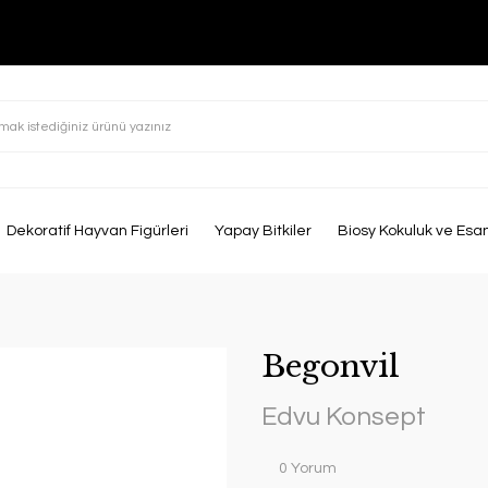
Dekoratif Hayvan Figürleri
Yapay Bitkiler
Biosy Kokuluk ve Esa
Begonvil
Edvu Konsept
0 Yorum