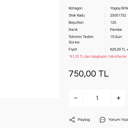
Kategori
Yapay Bitk
Stok Kodu
23001732
Boyutları
120
Renk
Pembe
Tahmini Teslim
15 Gün
Süresi
Fiyat
625,00 TL 
*61,25 TL den başlayan taksitlerle!
750,00 TL
Paylaş
Yorum Yaz