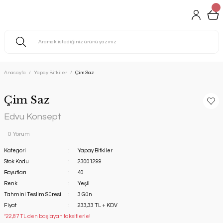
Anasayfa
Yapay Bitkiler
Çim Saz
Çim Saz
Edvu Konsept
0 Yorum
Kategori
Yapay Bitkiler
Stok Kodu
23001299
Boyutları
40
Renk
Yeşil
Tahmini Teslim Süresi
3 Gün
Fiyat
233,33 TL + KDV
*22,87 TL den başlayan taksitlerle!