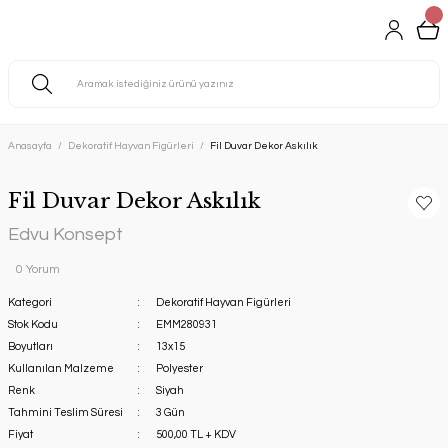
Anasayfa
Dekoratif Hayvan Figürleri
Fil Duvar Dekor Askılık
Fil Duvar Dekor Askılık
Edvu Konsept
0 Yorum
Kategori
Dekoratif Hayvan Figürleri
Stok Kodu
EMM280931
Boyutları
13x15
Kullanılan Malzeme
Polyester
Renk
Siyah
Tahmini Teslim Süresi
3 Gün
Fiyat
500,00 TL + KDV