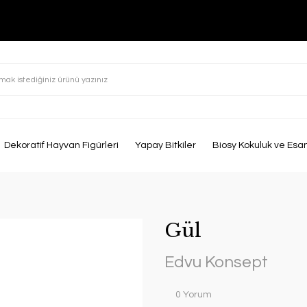
Dekoratif Hayvan Figürleri
Yapay Bitkiler
Biosy Kokuluk ve Esa
Gül
Edvu Konsept
0 Yorum