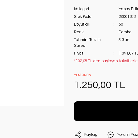
Kategori
Yapay Bitk
Stok Kodu
23001688
Boyutları
50
Renk
Pembe
Tahmini Teslim
3 Gün
Süresi
Fiyat
1.041,67 T
*102,08 TL den başlayan taksitlerle
YENİ ÜRÜN
1.250,00 TL
Paylaş
Yorum Yaz