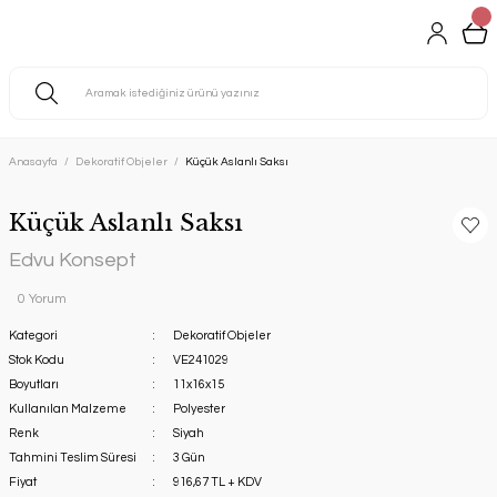
Anasayfa
Dekoratif Objeler
Küçük Aslanlı Saksı
Küçük Aslanlı Saksı
Edvu Konsept
0 Yorum
Kategori
Dekoratif Objeler
Stok Kodu
VE241029
Boyutları
11x16x15
Kullanılan Malzeme
Polyester
Renk
Siyah
Tahmini Teslim Süresi
3 Gün
Fiyat
916,67 TL + KDV