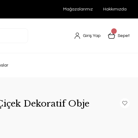
Mağazalarımız
Hakkımızda
Giriş Yap
Sepet
nslar
içek Dekoratif Obje