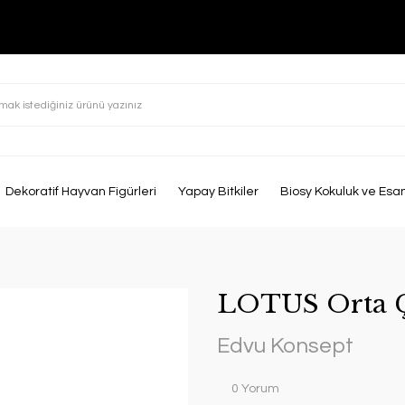
Dekoratif Hayvan Figürleri
Yapay Bitkiler
Biosy Kokuluk ve Esa
LOTUS Orta Ç
Edvu Konsept
0 Yorum