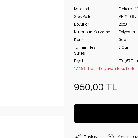
Kategori
Dekoratif 
Stok Kodu
VE241097
Boyutları
20x8
Kullanılan Malzeme
Polyester
Renk
Gold
Tahmini Teslim
3 Gün
Süresi
Fiyat
791,67 TL 
*77,58 TL den başlayan taksitlerle!
950,00 TL
Paylaş
Yorum Yaz