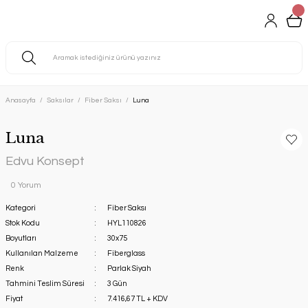
Anasayfa
Saksılar
Fiber Saksı
Luna
Luna
Edvu Konsept
0 Yorum
Kategori
Fiber Saksı
Stok Kodu
HYL110826
Boyutları
30x75
Kullanılan Malzeme
Fiberglass
Renk
Parlak Siyah
Tahmini Teslim Süresi
3 Gün
Fiyat
7.416,67 TL + KDV