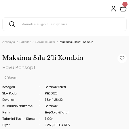
Anasayfa
Saksılar
Seramik Saksı
Maksima Sıla 2'li Kombin
Maksima Sıla 2'li Kombin
Edvu Konsept
0 Yorum
Kategori
Seramik Saksı
Stok Kodu
KB00020
Boyutları
35x44-28x32
Kullanılan Malzeme
Seramik
Renk
Bej-Gold-Eflatun
Tahmini Teslim Süresi
3 Gün
Fiyat
6.250,00 TL + KDV