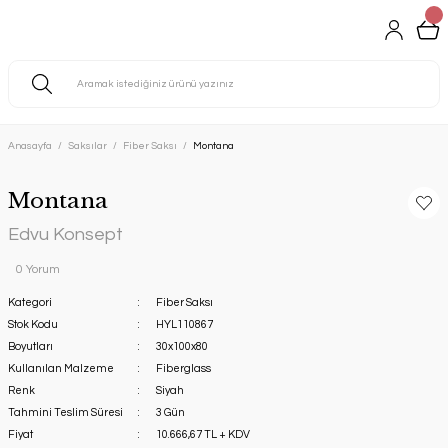
Anasayfa
Saksılar
Fiber Saksı
Montana
Montana
Edvu Konsept
0 Yorum
Kategori
Fiber Saksı
Stok Kodu
HYL110867
Boyutları
30x100x80
Kullanılan Malzeme
Fiberglass
Renk
Siyah
Tahmini Teslim Süresi
3 Gün
Fiyat
10.666,67 TL + KDV