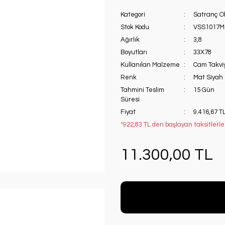
Kategori
Satranç Ob
Stok Kodu
VSS1017M
Ağırlık
3,8
Boyutları
33X78
Kullanılan Malzeme
Cam Takviy
Renk
Mat Siyah
Tahmini Teslim
15 Gün
Süresi
Fiyat
9.416,67 T
*922,83 TL den başlayan taksitlerle
11.300,00 TL