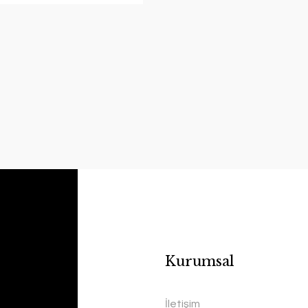
Satranç Taşı Fil
Satranç Taşı Fil
Kurumsal
Edvu Konsept
Edvu Konsept
İletişim