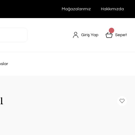
Mağazalarımız
Hakkımızda
Giriş Yap
Sepet
nslar
l