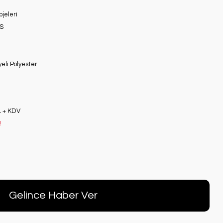
jeleri
S
eli Polyester
L + KDV
!
Gelince Haber Ver