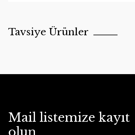
Tavsiye Ürünler
Satranç Taşı Fil
Satranç Taşı Fil
Mail listemize kayıt
Edvu Konsept
Edvu Konsept
olun