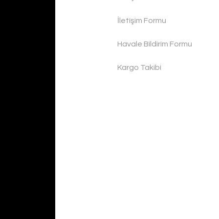
11.300,00 TL
11.300,00 TL
İletişim Formu
Havale Bildirim Formu
Kargo Takibi