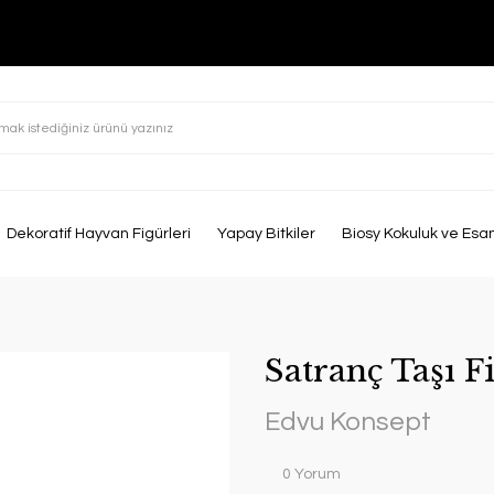
Dekoratif Hayvan Figürleri
Yapay Bitkiler
Biosy Kokuluk ve Esa
Satranç Taşı Fi
Edvu Konsept
0 Yorum