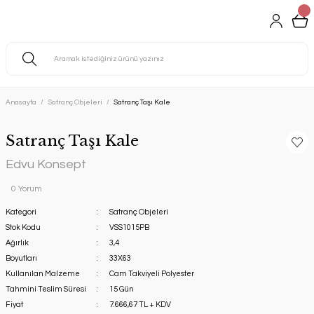
Anasayfa
Satranç Objeleri
Satranç Taşı Kale
Satranç Taşı Kale
Edvu Konsept
0 Yorum
Kategori
Satranç Objeleri
Stok Kodu
VSS1015PB
Ağırlık
3,4
Boyutları
33X63
Kullanılan Malzeme
Cam Takviyeli Polyester
Tahmini Teslim Süresi
15 Gün
Fiyat
7.666,67 TL + KDV