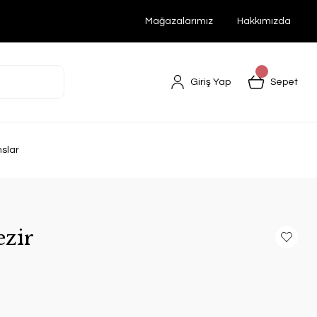
Mağazalarımız
Hakkımızda
Giriş Yap
Sepet
nslar
ezir