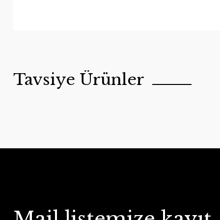
Tavsiye Ürünler
Satranç Taşı Vezir
Satranç Taşı Vezir
Mail listemize kayıt