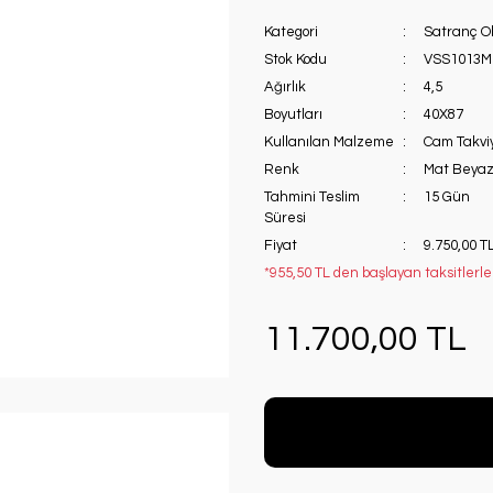
Kategori
Satranç Ob
Stok Kodu
VSS1013M
Ağırlık
4,5
Boyutları
40X87
Kullanılan Malzeme
Cam Takviy
Renk
Mat Beya
Tahmini Teslim
15 Gün
Süresi
Fiyat
9.750,00 T
*955,50 TL den başlayan taksitlerle
11.700,00 TL