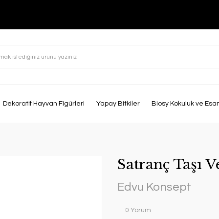
Dekoratif Hayvan Figürleri
Yapay Bitkiler
Biosy Kokuluk ve Esa
Satranç Taşı V
Edvu Konsept
0 Yorum