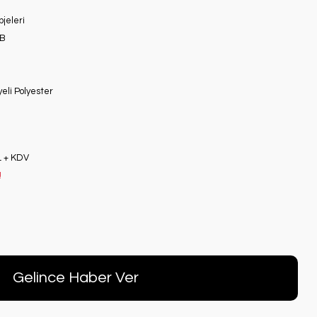
jeleri
B
eli Polyester
z
L + KDV
!
Gelince Haber Ver