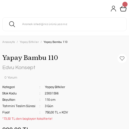
Anasayfa
Yapay Bitkiler
Yapay Bambu 110
Yapay Bambu 110
Edvu Konsept
0 Yorum
Kategori
Yapay Bitkiler
Stok Kodu
23001596
Boyutları
110 cm
Tahmini Teslim Süresi
3 Gün
Fiyat
750,00 TL + KDV
*73,50 TL den başlayan taksitlerle!