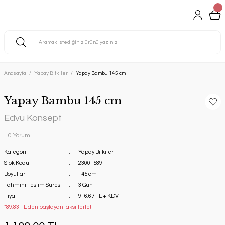
Anasayfa
Yapay Bitkiler
Yapay Bambu 145 cm
Yapay Bambu 145 cm
Edvu Konsept
0 Yorum
Kategori
Yapay Bitkiler
Stok Kodu
23001589
Boyutları
145 cm
Tahmini Teslim Süresi
3 Gün
Fiyat
916,67 TL + KDV
*89,83 TL den başlayan taksitlerle!