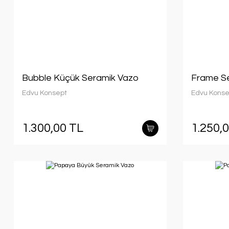
Bubble Küçük Seramik Vazo
Frame S
Edvu Konsept
Edvu Konse
1.300,00 TL
1.250,