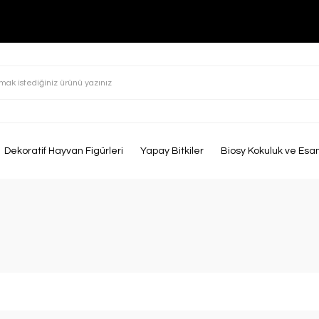
Dekoratif Hayvan Figürleri
Yapay Bitkiler
Biosy Kokuluk ve Esa