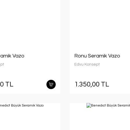
amik Vazo
Ronu Seramik Vazo
pt
Edvu Konsept
00 TL
1.350,00 TL