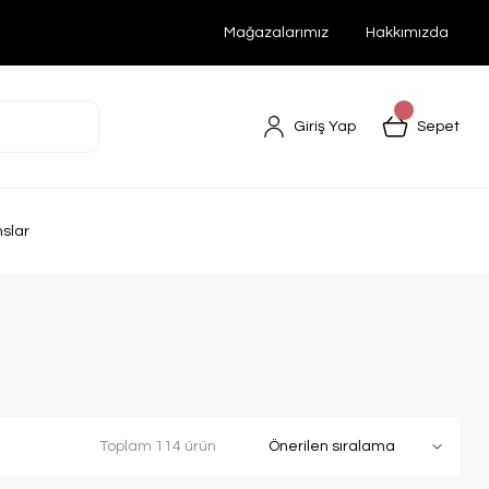
Mağazalarımız
Hakkımızda
Giriş Yap
Sepet
nslar
Toplam 114 ürün