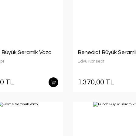
 Büyük Seramik Vazo
Benedıct Büyük Serami
pt
Edvu Konsept
00 TL
1.370,00 TL