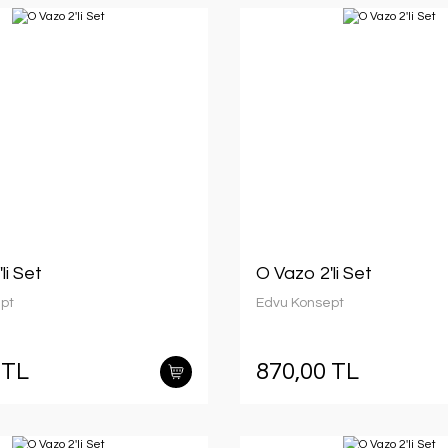
li Set
O Vazo 2'li Set
pt
Edvu Konsept
 TL
870,00 TL