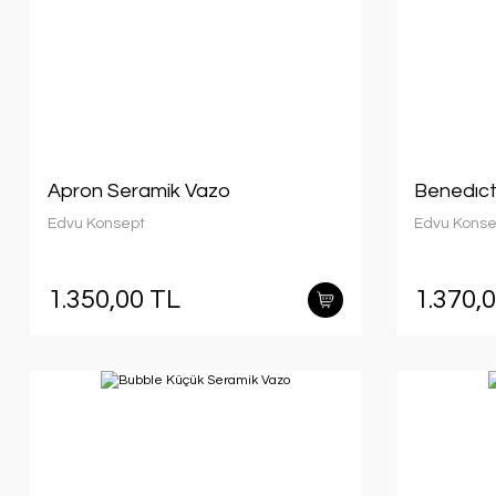
Apron Seramik Vazo
Benedıct
Edvu Konsept
Edvu Konse
1.350,00 TL
1.370,