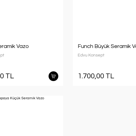
eramik Vazo
Funch Büyük Seramik 
pt
Edvu Konsept
00 TL
1.700,00 TL